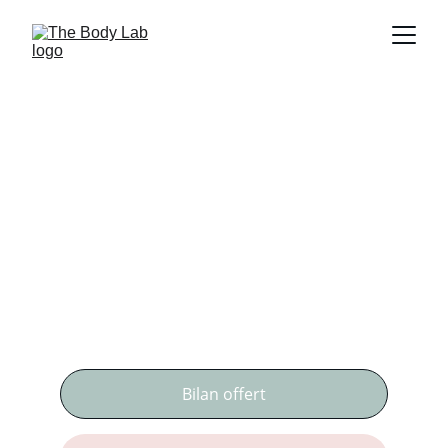
Centre d’épilation 
laser médical à 
Wavre
Résultats visibles dès les premières 
séances avec des forfaits adaptés à vos 
besoins.
Bilan offert