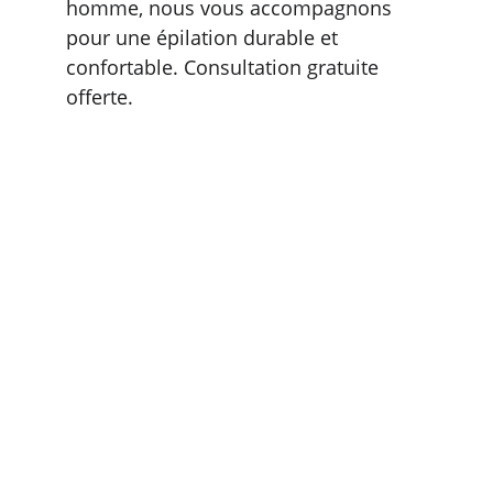
homme, nous vous accompagnons 
pour une épilation durable et 
confortable. Consultation gratuite 
offerte.
Epilation Laser & ré-éducation 
du périnée
Des traitements de qualité pour votre 
bien-être.
COORDONNÉES
info@thebodylab.be