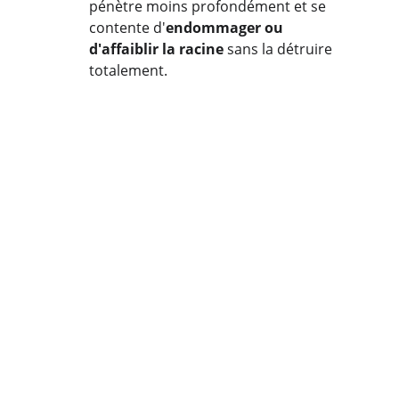
pénètre moins profondément et se 
contente d'
endommager ou 
d'affaiblir la racine
 sans la détruire 
totalement.
Efficacité et 
nombre de séances 
: La fausse 
promesse de l'IPL